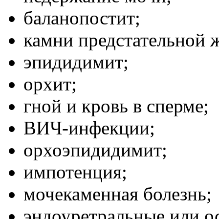
баланопостит;
камни предстательной 
эпидидимит;
орхит;
гной и кровь в сперме;
ВИЧ-инфекции;
орхоэпидидимит;
импотенция;
мочекаменная болезнь;
эндоуретральные или о